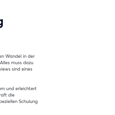
g
ten Wandel in der
 Alles muss dazu
views sind eines
m und erleichtert
raft die
peziellen Schulung