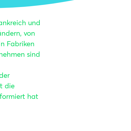
ankreich und
ändern, von
in Fabriken
ernehmen sind
der
t die
formiert hat