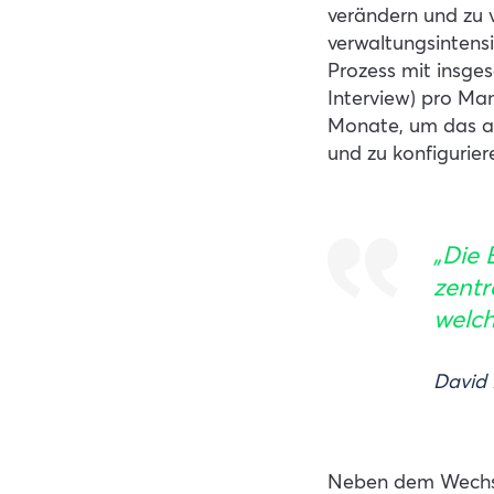
verändern und zu v
verwaltungsintens
Prozess mit insge
Interview) pro Ma
Monate, um das alt
und zu konfigurie
„Die 
zentr
welch
David
Neben dem Wechsel