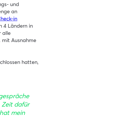
ngs- und
enge an
heck-in
in 4 Ländern in
 alle
t, mit Ausnahme
chlossen hatten,
sgespräche
 Zeit dafür
 hat mein