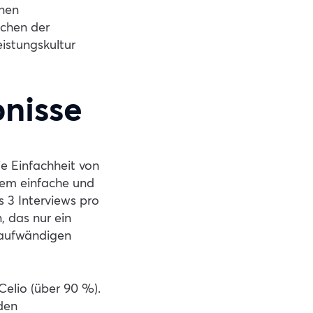
nen
schen der
istungskultur
bnisse
e Einfachheit von
ndem einfache und
 3 Interviews pro
 das nur ein
itaufwändigen
Celio (über 90 %).
den