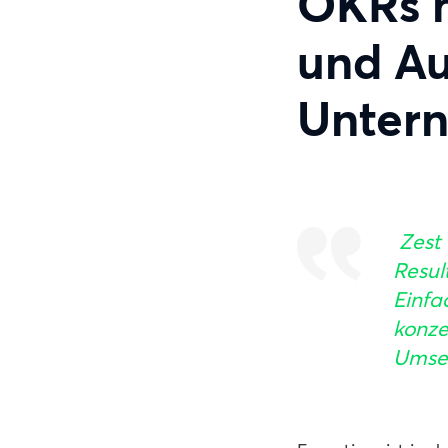
OKRs n
und Au
Untern
Zest 
Resul
Einfa
konze
Umset