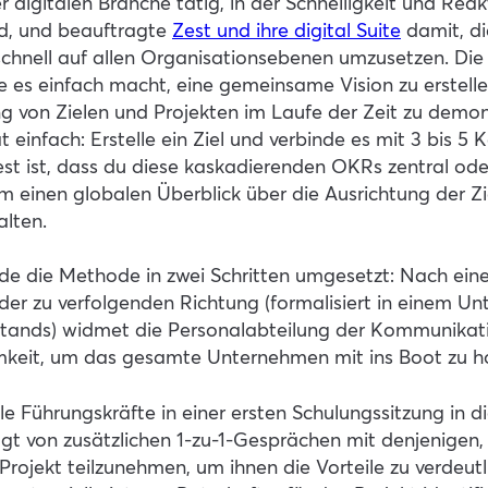
er digitalen Branche tätig, in der Schnelligkeit und Reak
d, und beauftragte
Zest und ihre digital Suite
damit, di
 schnell auf allen Organisationsebenen umzusetzen. 
sie es einfach macht, eine gemeinsame Vision zu erstelle
g von Zielen und Projekten im Laufe der Zeit zu demon
Tat einfach: Erstelle ein Ziel und verbinde es mit 3 bis 5 
est ist, dass du diese kaskadierenden OKRs zentral ode
um einen globalen Überblick über die Ausrichtung der Zi
alten.
e die Methode in zwei Schritten umgesetzt: Nach einer
 der zu verfolgenden Richtung (formalisiert in einem
stands) widmet die Personalabteilung der Kommunikat
keit, um das gesamte Unternehmen mit ins Boot zu ho
le Führungskräfte in einer ersten Schulungssitzung in 
gt von zusätzlichen 1-zu-1-Gesprächen mit denjenigen,
rojekt teilzunehmen, um ihnen die Vorteile zu verdeutl