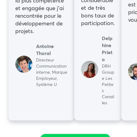
considérable
la plus compétente
est
et de très
et engagée que j’ai
pri
bons taux de
rencontrée pour le
vou
participation.
développement de
projets.
Delp
hine
Antoine
Priet
Thoral
o
Directeur
Communication
DRH
interne, Marque
Group
Employeur,
e Les
Système U
Petite
s
Canail
les