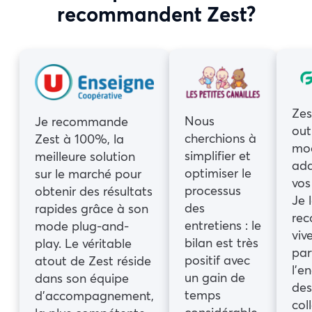
recommandent Zest?
Zes
Nous
Je recommande
out
cherchions à
Zest à 100%, la
mod
simplifier et
meilleure solution
ada
optimiser le
sur le marché pour
vos
processus
obtenir des résultats
Je 
des
rapides grâce à son
re
entretiens : le
mode plug-and-
viv
bilan est très
play. Le véritable
part
positif avec
atout de Zest réside
l’e
un gain de
dans son équipe
des
temps
d’accompagnement,
col