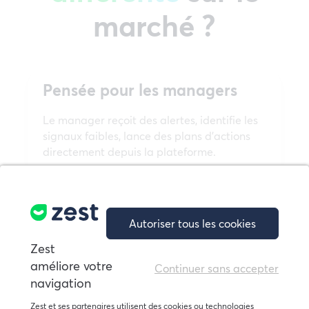
marché ?
Pensée pour les managers
Le manager reçoit des alertes, identifie les
signaux faibles, lance des plans d’actions
directement depuis la plateforme.
Identification des équipes à risque
(turnover, absentéisme)
Plans d’actions guidés, boostés par IA
Autoriser tous les cookies
et directement activables in-app
Zest
Interface pensée pour le terrain,
améliore votre
Continuer sans accepter
mobile-first, accessible à 100%
navigation
Zest et ses partenaires utilisent des cookies ou technologies