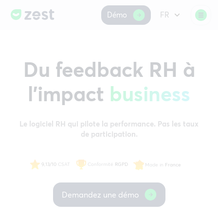
Démo
FR
Du feedback RH à
l’impact
business
Le logiciel RH qui pilote la performance. Pas les taux
de participation.
9,13/10
CSAT
Conformité
RGPD
Made in
France
Demandez une démo