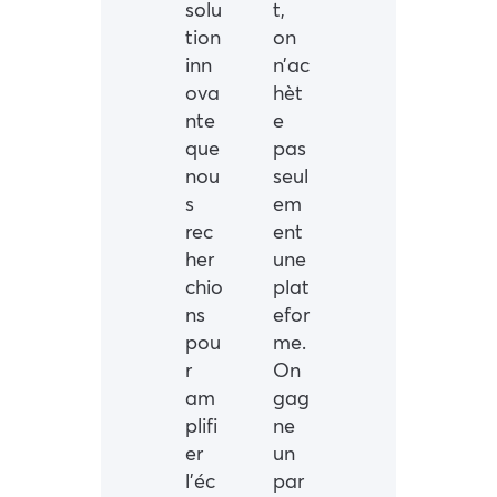
solu
t,
tion
on
inn
n’ac
ova
hèt
nte
e
que
pas
nou
seul
s
em
rec
ent
her
une
chio
plat
ns
efor
pou
me.
r
On
am
gag
plifi
ne
er
un
l’éc
par