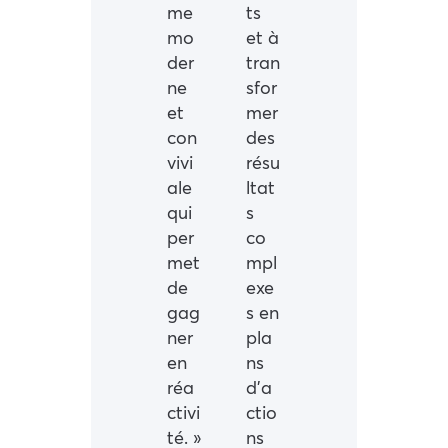
me
ts
mo
et à
der
tran
ne
sfor
et
mer
con
des
vivi
résu
ale
ltat
qui
s
per
co
met
mpl
de
exe
gag
s en
ner
pla
en
ns
réa
d’a
ctivi
ctio
té. »
ns