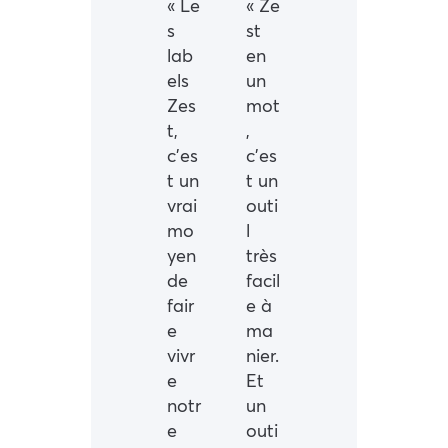
« Le
« Ze
s
st
lab
en
els
un
Zes
mot
t,
,
c’es
c’es
t un
t un
vrai
outi
mo
l
yen
très
de
facil
fair
e à
e
ma
vivr
nier.
e
Et
notr
un
e
outi