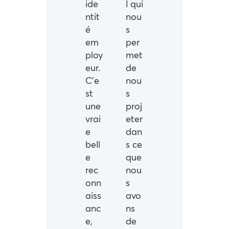
ide
l qui
ntit
nou
é
s
em
per
ploy
met
eur.
de
C’e
nou
st
s
une
proj
vrai
eter
e
dan
bell
s ce
e
que
rec
nou
onn
s
aiss
avo
anc
ns
e,
de