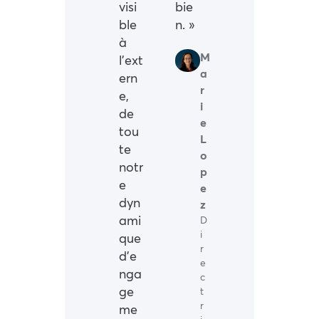
visi
bie
ble
n. »
à
M
l’ext
a
ern
r
e,
i
de
e
tou
L
te
o
notr
p
e
e
dyn
z
ami
D
i
que
r
d’e
e
nga
c
ge
t
r
me