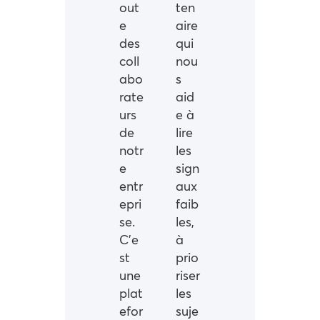
out
ten
e
aire
des
qui
coll
nou
abo
s
rate
aid
urs
e à
de
lire
notr
les
e
sign
entr
aux
epri
faib
se.
les,
C’e
à
st
prio
une
riser
plat
les
efor
suje