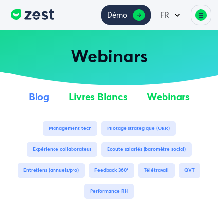
Démo
FR
Webinars
Blog
Livres Blancs
Webinars
Management tech
Pilotage stratégique (OKR)
Expérience collaborateur
Ecoute salariés (baromètre social)
Entretiens (annuels/pro)
Feedback 360°
Télétravail
QVT
Performance RH