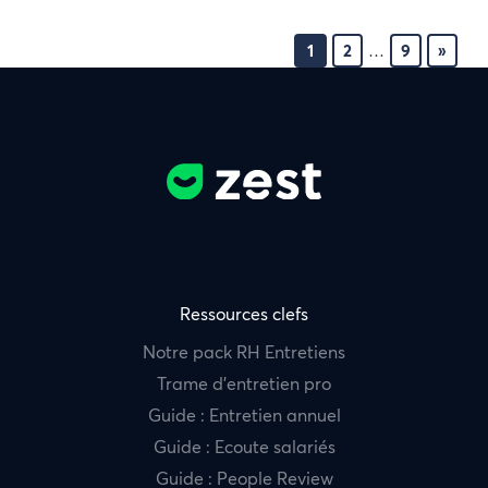
1
2
…
9
»
Ressources clefs
Notre pack RH Entretiens
Trame d’entretien pro
Guide : Entretien annuel
Guide : Ecoute salariés
Guide : People Review