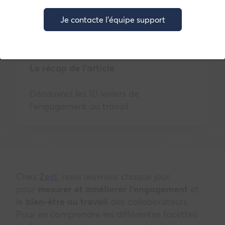
Marie Cannaferina
Je contacte l'équipe support
Déc. 29, 2023
Le récap de l’article
Découvrez les 10 leviers de
l’engagement au travail
Chez
Zest
, nous œuvrons chaque jour
pour
mesurer et améliorer l’engagement
et
le
bien-être au travail
des collaborateurs.
Pour en comprendre les différentes facettes