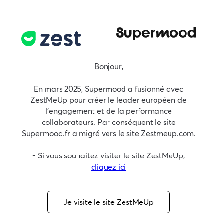
Démo
FR
Les 10 leviers de
Bonjour,
l’engagement au
En mars 2025, Supermood a fusionné avec
ZestMeUp pour créer le leader européen de
travail
l'engagement et de la performance
collaborateurs. Par conséquent le site
Supermood.fr a migré vers le site Zestmeup.com.
Ecoute salariés (baromètre social)
- Si vous souhaitez visiter le site ZestMeUp,
Expérience collaborateur
cliquez ici
Au programme :
Les 10 leviers de l’engagement au travail :
Je visite le site ZestMeUp