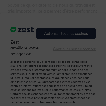
Savoir ce qu’on attend de nous au travail est
très important, cela permet d’être performant
et de réduire le stress provoqué par les
situations ambiguës. Connaître son rôle, c’est
connaître ce qu’on doit faire, et comment il
Autoriser tous les cookies
faut le faire pour être performant et reconnu.
8. La ou les évolutions possibles
Zest
améliore votre
Continuer sans accepter
Avoir des possibilités d’évolution favorise le
navigation
développement et l’engagement des
Zest et ses partenaires utilisent des cookies ou technologies
collaborateurs. Cette évolution passe à la fois
similaires et traitent des données personnelles qui peuvent être
par les possibilités de progressions
croisées avec des informations fournies dans le cadre de nos
services pour les finalités suivantes : améliorer votre expérience
hiérarchiques mais aussi par le
utilisateur, réaliser des statistiques d’audience et études pour
développement de nouvelles compétences
améliorer nos offres, vous proposer des services adaptés à vos
centres d’intérêt, afficher des publicités ciblées sur notre site ou
personnelles.
ceux de partenaires, mesurer la performance de ces publicités.
9. La vision d’entreprise
Certains cookies sont nécessaires au fonctionnement du site et de
nos services. Vous pouvez accepter, gérer vos préférences par
finalité ou continuer votre navigation sans accepter.
Être en accord avec la stratégie, les valeurs et