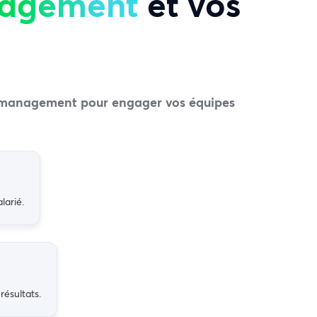
agement
et vos
de management pour engager vos équipes
larié.
ésultats.