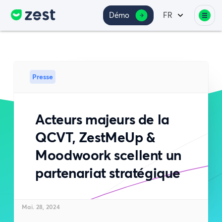
Démo
FR
Presse
Acteurs majeurs de la
QCVT, ZestMeUp &
Moodwoork scellent un
partenariat stratégique
Mai. 28, 2024