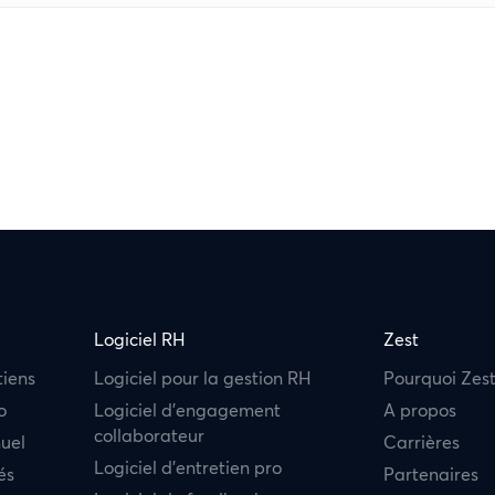
Logiciel RH
Zest
tiens
Logiciel pour la gestion RH
Pourquoi Zest
o
Logiciel d’engagement
A propos
collaborateur
nuel
Carrières
Logiciel d’entretien pro
és
Partenaires