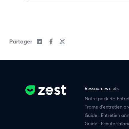
Partager
Ressources clefs
Notre pack RH Entre
Trame d’entretien pr
Guide : Entretien an
Guide : Ecoute salari