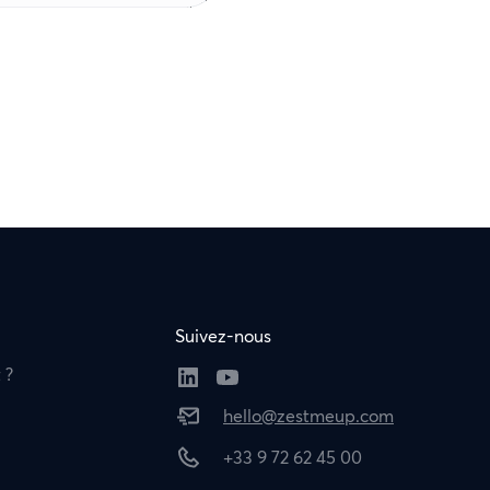
Suivez-nous
 ?
hello@zestmeup.com
+33 9 72 62 45 00