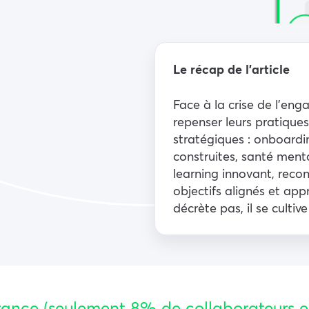
Le récap de l’article
Face à la crise de l’eng
repenser leurs pratiques
stratégiques : onboardin
construites, santé menta
learning innovant, recon
objectifs alignés et ap
décrète pas, il se culti
rance (seulement 8% de collaborateurs en