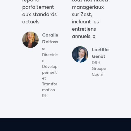
parfaitement
managériaux
aux standards
sur Zest,
actuels
incluant les
entretiens
Coralie
annuels. »
Delfoss
e
Laetitia
Directric
Genot
e
DRH
Dévelop
Groupe
pement
Courir
et
Transfor
mation
RH