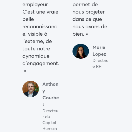
employeur.
permet de
C’est une vraie
nous projeter
belle
dans ce que
reconnaissanc
nous avons de
e, visible à
bien. »
l’externe, de
Marie
toute notre
Lopez
dynamique
Directric
d’engagement.
e RH
»
Anthon
y
Courbe
t
Directeu
r du
Capital
Humain