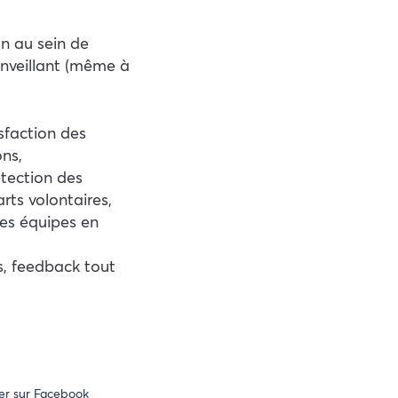
n au sein de
ienveillant (même à
sfaction des
ons,
tection des
rts volontaires,
es équipes en
es, feedback tout
er sur Facebook