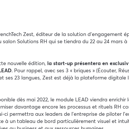
FrenchTech Zest, éditeur de la solution d’engagement
u salon Solutions RH qui se tiendra du 22 au 24 mars à 
tte nouvelle édition,
la start-up présentera en exclusiv
LEAD
. Pour rappel, avec ses 3 « briques » (Écouter, Réus
 et ses 23 langues, Zest est déjà la plateforme digitale
ponible dès mai 2022, le module LEAD viendra enrichir l
niser davantage encore les processus et rituels RH 
-ci permettra aux leaders de l’entreprise de piloter l
e à un tableau de bord particulièrement visuel et intuit
ives au business et aux ressources humaines.