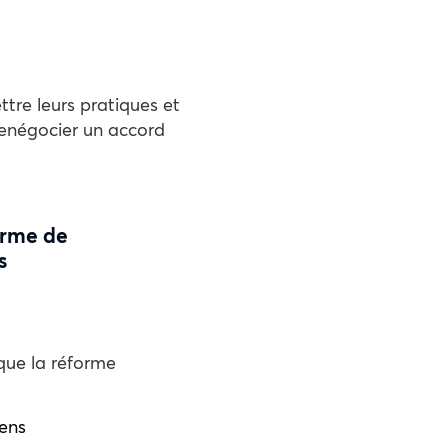
tre leurs pratiques et
 renégocier un accord
orme de
s
que la réforme
iens