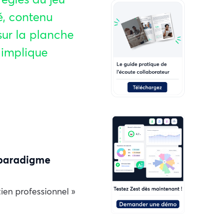
é, contenu
sur la planche
 implique
e paradigme
tien professionnel »