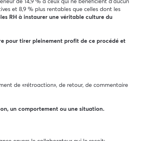
érieur de 14,9 % à ceux qui ne bénéficient d’aucun
ves et 8,9 % plus rentables que celles dont les
bles RH à instaurer une véritable culture du
e pour tirer pleinement profit de ce procédé et
ment de « rétroaction », de retour, de commentaire
sion, un comportement ou une situation.
e envers le collaborateur qui le reçoit ;