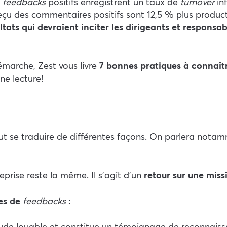
s
feedbacks
positifs enregistrent un taux de
turnover
inf
çu des commentaires positifs sont 12,5 % plus producti
ltats qui devraient inciter les dirigeants et responsa
émarche, Zest vous livre
7 bonnes pratiques à connaîtr
e lecture !
eut se traduire de différentes façons. On parlera notam
eprise reste la même. Il s’agit d’un
retour sur une mis
pes de
feedbacks
:
de louable et constitue un témoignage de reconnaissanc