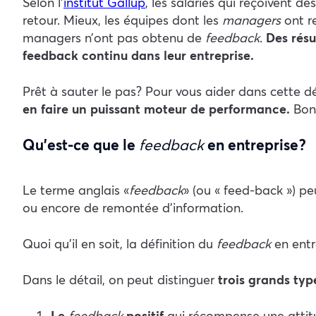
Selon l’
institut Gallup
, les salariés qui reçoivent de
retour. Mieux, les équipes dont les
managers
ont re
managers n’ont pas obtenu de
feedback
.
Des résu
feedback continu dans leur entreprise.
Prêt à sauter le pas ? Pour vous aider dans cette d
en faire un puissant moteur de performance.
Bonn
Qu’est-ce que le
feedback
en entreprise ?
Le terme anglais «
feedback
» (ou « feed-back ») p
ou encore de remontée d’information.
Quoi qu’il en soit, la définition du
feedback
en entr
Dans le détail, on peut distinguer
trois grands ty
Le
feedback
positif
qui récompense une attitu