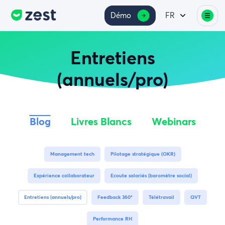
Démo
FR
Entretiens
(annuels/pro)
Blog
Livres Blancs
Webinars
Management tech
Pilotage stratégique (OKR)
Expérience collaborateur
Ecoute salariés (baromètre social)
Entretiens (annuels/pro)
Feedback 360°
Télétravail
QVT
Performance RH