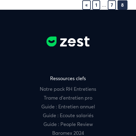
«
1
…
7
8
Ressources clefs
Notre pack RH Entretiens
Trame d’entretien pro
Guide : Entretien annuel
Guide : Ecoute salariés
Guide : People Review
Baromex 2024