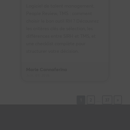
Logiciel de talent management,
People Review, TMS : comment
choisir le bon outil RH ? Découvrez
les critères clés de sélection, les
différences entre SIRH et TMS, et
une checklist complète pour
structurer votre décision.
Marie Cannaferina
Juin. 09, 2026
1
2
…
37
»