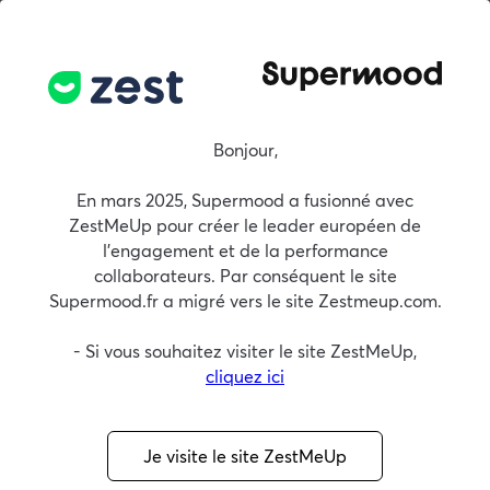
Démo
FR
Blog
Bonjour,
En mars 2025, Supermood a fusionné avec
Blog
Livres Blancs
Webinars
ZestMeUp pour créer le leader européen de
l'engagement et de la performance
collaborateurs. Par conséquent le site
Management tech
Pilotage stratégique (OKR)
Supermood.fr a migré vers le site Zestmeup.com.
Expérience collaborateur
Ecoute salariés (baromètre social)
- Si vous souhaitez visiter le site ZestMeUp,
cliquez ici
Entretiens (annuels/pro)
Feedback 360°
Télétravail
QVT
Performance RH
Je visite le site ZestMeUp