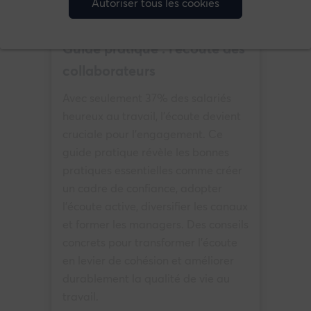
Autoriser tous les cookies
Ecoute salariés (baromètre social)
Guide pratique : l’écoute des
collaborateurs
Avec seulement 37% des salariés
heureux au travail, l'écoute devient
cruciale pour l'engagement. Ce
guide pratique révèle les bonnes
pratiques essentielles comme créer
un cadre de confiance, adopter
l'écoute active, diversifier les canaux
et former les managers. Des conseils
concrets pour transformer l'écoute
en levier de cohésion et améliorer
durablement la qualité de vie au
travail.